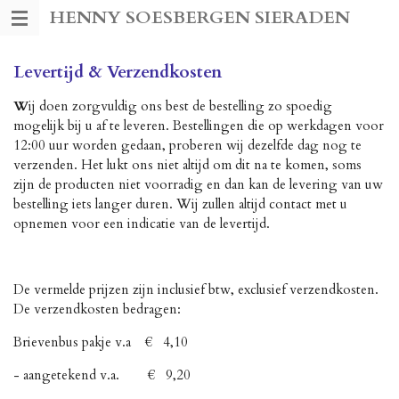
HENNY SOESBERGEN SIERADEN
Ga
direct
naar
Levertijd & Verzendkosten
de
hoofdinhoud
W
ij doen zorgvuldig ons best de bestelling zo spoedig
mogelijk bij u af te leveren. Bestellingen die op werkdagen voor
12:00 uur worden gedaan, proberen wij dezelfde dag nog te
verzenden. Het lukt ons niet altijd om dit na te komen, soms
zijn de producten niet voorradig en dan kan de levering van uw
bestelling iets langer duren. Wij zullen altijd contact met u
opnemen voor een indicatie van de levertijd.
De vermelde prijzen zijn inclusief btw, exclusief verzendkosten.
De verzendkosten bedragen:
Brievenbus pakje v.a € 4,10
- aangetekend v.a. € 9,20