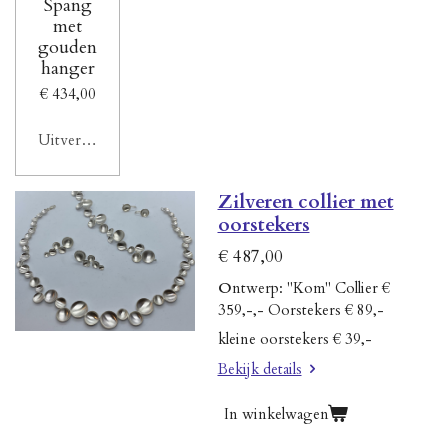
Spang
met
gouden
hanger
€ 434,00
Uitverkocht
Zilveren collier met
oorstekers
€ 487,00
O
ntwerp: "Kom" Collier €
359,-,- Oorstekers € 89,-
kleine oorstekers € 39,-
Bekijk details
In winkelwagen