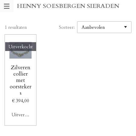
HENNY SOESBERGEN SIERADEN
Ga
direct
naar
de
1 resultaten
Sorteer:
hoofdinhoud
Uitverkocht
Zilveren
collier
met
oorsteker
s
€ 394,00
Uitverkocht