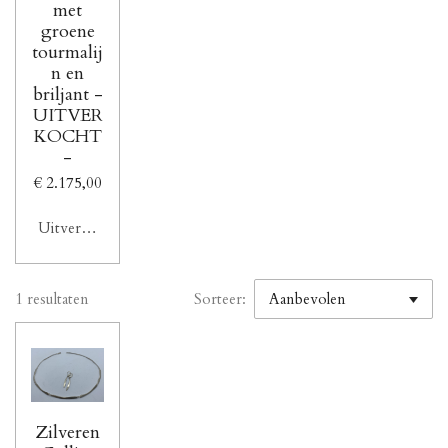
met
groene
tourmalij
n en
briljant -
UITVER
KOCHT
-
€ 2.175,00
Uitverkocht
1 resultaten
Sorteer:
Zilveren