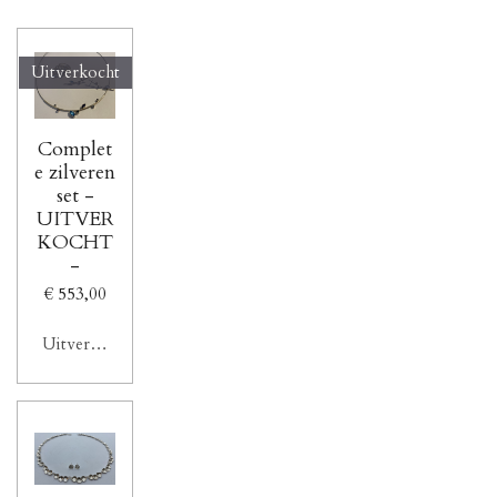
Uitverkocht
Complet
e zilveren
set -
UITVER
KOCHT
-
€ 553,00
Uitverkocht