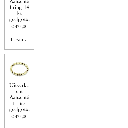
Aanschui
f ring 14
kt
geelgoud
€ 475,00
In winkelwagen
Uitverko
cht
Aanschui
f ring
geelgoud
€ 475,00