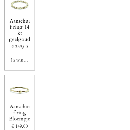
Aanschui
f ring 14
kt
geelgoud
€ 339,00
In winkelwagen
Aanschui
f ring
Bloempje
€ 149,00