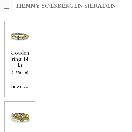
HENNY SOESBERGEN SIERADEN
Ga
direct
naar
de
hoofdinhoud
Gouden
ring 14
kt
€ 750,00
In winkelwagen