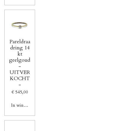
Pareldraa
dring 14
kt
geelgoud
-
UITVER
KOCHT
-
€ 545,00
In winkelwagen