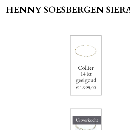
Ga
HENNY SOESBERGEN SIER
direct
naar
de
hoofdinhoud
Collier
14 kt
geelgoud
€ 1.995,00
Uitverkocht