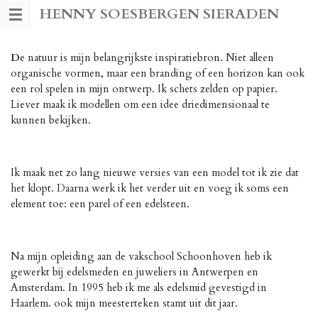
HENNY SOESBERGEN SIERADEN
Ga
direct
naar
D
e natuur is mijn belangrijkste inspiratiebron. Niet alleen
de
organische vormen, maar een branding of een horizon kan ook
hoofdinhoud
een rol spelen in mijn ontwerp. Ik schets zelden op papier.
Liever maak ik modellen om een idee driedimensionaal te
kunnen bekijken.
Ik maak net zo lang nieuwe versies van een model tot ik zie dat
het klopt. Daarna werk ik het verder uit en voeg ik soms een
element toe: een parel of een edelsteen.
Na mijn opleiding aan de vakschool Schoonhoven heb ik
gewerkt bij edelsmeden en juweliers in Antwerpen en
Amsterdam. In 1995 heb ik me als edelsmid gevestigd in
Haarlem. ook mijn meesterteken stamt uit dit jaar.