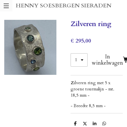
HENNY SOESBERGEN SIERADEN
Ga
direct
naar
Zilveren ring
de
hoofdinhoud
€ 295,00
In
winkelwagen
Z
ilveren ring met 5 x
groene tourmalijn - mt.
18,5 mm -
- Breedte 8,5 mm -
D
D
S
D