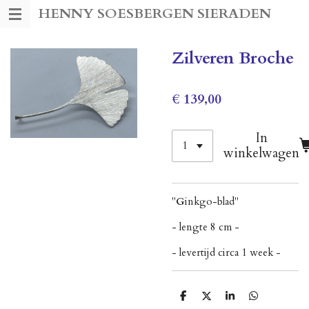
HENNY SOESBERGEN SIERADEN
Ga
direct
naar
Zilveren Broche
de
hoofdinhoud
€ 139,00
In
winkelwagen
"
G
inkgo-blad"
- lengte 8 cm -
- levertijd circa 1 week -
D
D
S
D