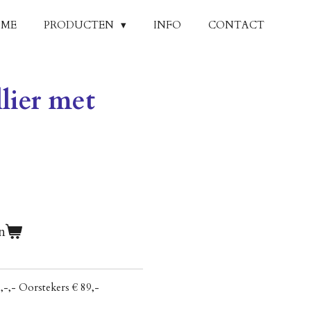
ME
PRODUCTEN
INFO
CONTACT
llier met
n
,-,- Oorstekers € 89,-