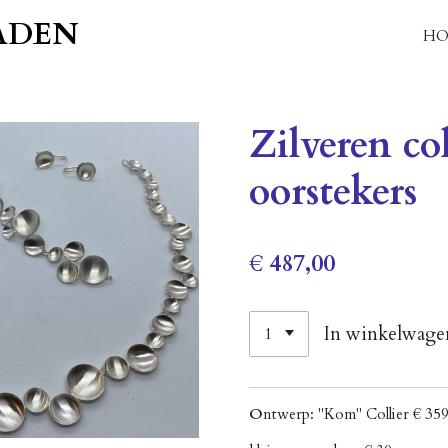
ADEN
HO
Zilveren co
oorstekers
€ 487,00
In winkelwage
O
ntwerp: "Kom" Collier € 359