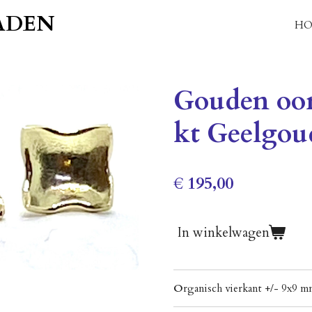
ADEN
HO
Gouden oor
kt Geelgou
€ 195,00
In winkelwagen
O
rganisch vierkant +/- 9x9 