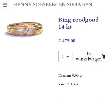
HENNY SOESBERGEN SIERADEN
Ga
direct
naar
Ring roodgoud
de
14 kt
hoofdinhoud
€ 475,00
In
winkelwagen
D
iamant 0,06 ct
- mt 16 1/4 -