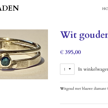
ADEN
H
Wit gouden
€ 395,00
In winkelwage
W
itgoud met blauwe diamant 0