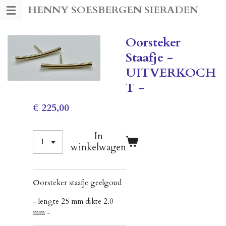
HENNY SOESBERGEN SIERADEN
Ga
direct
naar
Oorsteker
de
Staafje -
hoofdinhoud
UITVERKOCH
T -
€ 225,00
In
winkelwagen
O
orsteker staafje geelgoud
- lengte 25 mm dikte 2.0
mm -