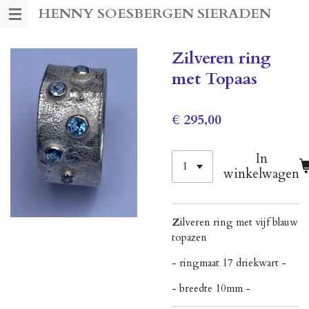
HENNY SOESBERGEN SIERADEN
Ga
direct
naar
Zilveren ring
de
met Topaas
hoofdinhoud
€ 295,00
In
winkelwagen
Z
ilveren ring met vijf blauw
topazen
- ringmaat 17 driekwart -
- breedte 10mm -