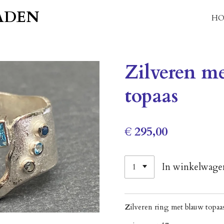
ADEN
HO
Zilveren m
topaas
€ 295,00
In winkelwage
Z
ilveren ring met blauw topaa