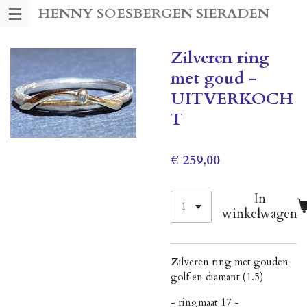
HENNY SOESBERGEN SIERADEN
Ga
direct
naar
Zilveren ring
de
met goud -
hoofdinhoud
UITVERKOCH
T
€ 259,00
In
winkelwagen
Z
ilveren ring met gouden
golf en diamant (1.5)
- ringmaat 17 -