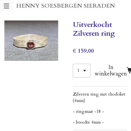
HENNY SOESBERGEN SIERADEN
Ga
direct
naar
Uitverkocht
de
Zilveren ring
hoofdinhoud
€ 159,00
In
winkelwagen
Z
ilveren ring met rhodoliet
(4mm)
- ringmaat -18 -
- breedte 4mm -